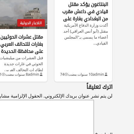
البنتاغون يؤكد مقتل
قيادي في داعش مقرب
من البغدادي بغارة على
الاخبار الدولية
الرقة
أكدت وزارة الدفاع الأمريكية
مقتل (أبو أنس العراقي) أحد
مقتل عشرات الحوثيين
أعضاء ما يسمى بـ"المجلس
القيادي…
بغارات للتحالف العربي
على محافظة الحديدة
اليمنية
قتل العشرات من ميليشيات
الحوثي في غارات جديدة
لطائرات التحالف العربي
admin
10 سنوات مضت
74
admin
8 سنوات مضت
1
استهدفت تجمعات لهم…
اترك تعليقاً
لن يتم نشر عنوان بريدك الإلكتروني.
الحقول الإلزامية مشار إ