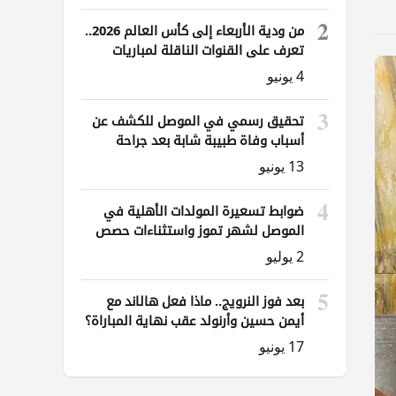
2
من ودية الأربعاء إلى كأس العالم 2026..
تعرف على القنوات الناقلة لمباريات
العراق
4 يونيو
3
تحقيق رسمي في الموصل للكشف عن
أسباب وفاة طبيبة شابة بعد جراحة
ناظورية
13 يونيو
4
ضوابط تسعيرة المولدات الأهلية في
الموصل لشهر تموز واستثناءات حصص
الوقود
2 يوليو
5
بعد فوز النرويج.. ماذا فعل هالاند مع
أيمن حسين وأرنولد عقب نهاية المباراة؟
17 يونيو