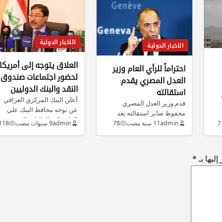
الاخبار الدولية
الاخبار الدولية
العلاق يتوجه إلى أمريكا
احتراماً للرأي العام وزير
لحضور اجتماعات صندوق
العدل المصري يقدم
النقد والبنك الدوليين
استقالته
أعلن البنك المركزي العراقي
قدم وزير العدل المصري
عن توجه محافظ البنك علي
محفوظ صابر استقالته بعد
العلاق إلى الولايات المتحدة
تصريحات مثيرة للجدل أطلقها
7
admin
11 سنة مضت
78
admin
9 سنوات مضت
118
الامريكية…
حول الفقراء…
ليها بـ
*