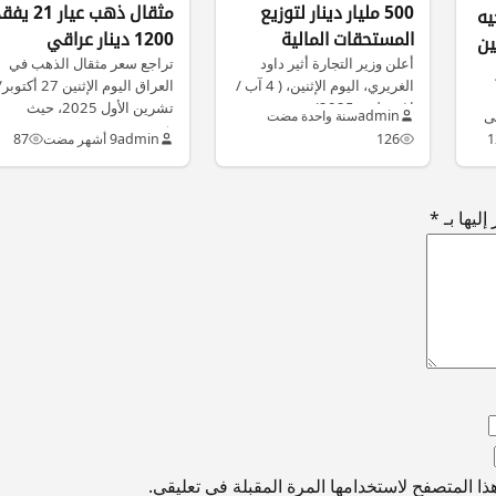
500 مليار دينار لتوزيع
مثقال ذهب عيار 21 
يه
المستحقات المالية
1200 دينار عراقي
ين
للفلاحين
أعلن وزير التجارة أثير داود
تراجع سعر مثقال الذهب في
الغريري، اليوم الإثنين، ( 4 آب /
العراق اليوم الإثنين 27 أكتوب
اغسطس 2025) عن…
تشرين الأول 2025، حيث
لى
admin
سنة واحدة مضت
شهدت…
1
126
admin
9 أشهر مضت
87
ليها بـ
*
ا المتصفح لاستخدامها المرة المقبلة في تعليقي.