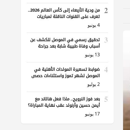
2
من ودية الأربعاء إلى كأس العالم 2026..
تعرف على القنوات الناقلة لمباريات
العراق
4 يونيو
3
تحقيق رسمي في الموصل للكشف عن
أسباب وفاة طبيبة شابة بعد جراحة
ناظورية
13 يونيو
4
ضوابط تسعيرة المولدات الأهلية في
الموصل لشهر تموز واستثناءات حصص
الوقود
2 يوليو
5
بعد فوز النرويج.. ماذا فعل هالاند مع
أيمن حسين وأرنولد عقب نهاية المباراة؟
17 يونيو