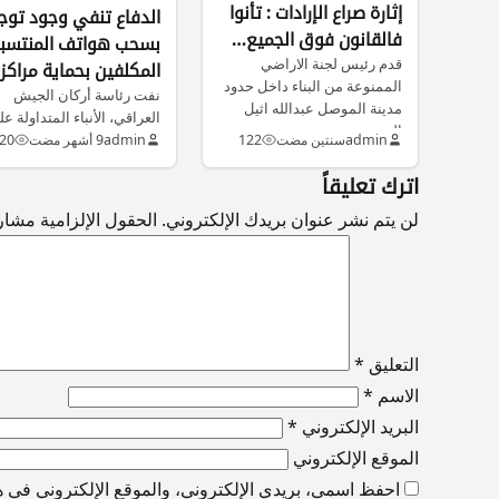
إثارة صراع الإرادات : تأنوا
الدفاع تنفي وجود توج
فالقانون فوق الجميع…
بسحب هواتف المنتسب
قدم رئيس لجنة الاراضي
المكلفين بحماية مراكز
الممنوعة من البناء داخل حدود
الاقتراع
نفت رئاسة أركان الجيش
مدينة الموصل عبدالله اثيل
العراقي، الأنباء المتداولة ع
النجيفي…
مواقع التواصل الاجتماعي
admin
سنتين مضت
122
admin
9 أشهر مضت
20
بشأن صدور توجيه…
اترك تعليقاً
لن يتم نشر عنوان بريدك الإلكتروني.
الحقول الإلزامية مشار إ
التعليق
*
الاسم
*
البريد الإلكتروني
*
الموقع الإلكتروني
احفظ اسمي، بريدي الإلكتروني، والموقع الإلكتروني في هذ