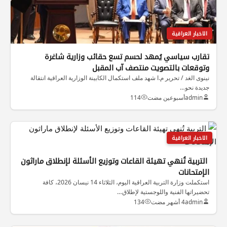
الاخبار العراقية
تقارب سياسي يُمهد لحسم تسع حقائب وزارية شاغرة
وتوقعات بالتصويت منتصف آب المقبل
نينوى الغد / تحرير م.ا شهد ملف استكمال الكابينة الوزارية العراقية انتقالة
جديدة نحو…
admin
أسبوعين مضت
114
الاخبار العراقية
التربية تُنهي تهيئة القاعات وتوزيع الأسئلة لإنطلاق ماراثون
الإمتحانات
استكملت وزارة التربية العراقية اليوم، الثلاثاء 14 نيسان 2026، كافة
تحضيراتها الفنية واللوجستية لإطلاق…
admin
4 أشهر مضت
134