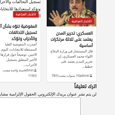
الاخبار العراقية
الاخبار العراقية
المفوضية تنوّه بشأن آل
تسجيل التحالفات
العسكري: تحرير المدن
والأحزاب وتؤكد
يعتمد على ثلاثة مرتكزات
أصدرت المفوضية العليا
استعدادها للانتخابات
أساسية
المستقلة للانتخابات، اليوم
المقبلة
قال المستشار في وزارة الدفاع
الاثنين، توضيحاً حول قرارها
اللواء محمد العسكري، إن
الأخير المتعلق بتسجيل
تحرير المدن يعتمد على
الأحزاب…
خطط…
admin
سنة واحدة مضت
admin
10 سنوات مضت
78
119
اترك تعليقاً
لن يتم نشر عنوان بريدك الإلكتروني.
الحقول الإلزامية مشار إ