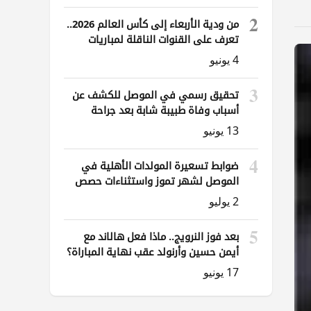
2
من ودية الأربعاء إلى كأس العالم 2026..
تعرف على القنوات الناقلة لمباريات
العراق
4 يونيو
3
تحقيق رسمي في الموصل للكشف عن
أسباب وفاة طبيبة شابة بعد جراحة
ناظورية
13 يونيو
4
ضوابط تسعيرة المولدات الأهلية في
الموصل لشهر تموز واستثناءات حصص
الوقود
2 يوليو
5
بعد فوز النرويج.. ماذا فعل هالاند مع
أيمن حسين وأرنولد عقب نهاية المباراة؟
17 يونيو