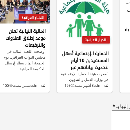
الاخبار العراقية
ية
المالية النيابية تعلن
موعد إطلاق العلاوات
الاخبار العراقية
والترفيعات
أوضحت اللجنة المالية في
الحماية الإجتماعية تُمهل
مجلس النواب العراقي، يوم
المستفيدين 10 أيام
الجمعة، أنها بانتظار إرسال
لتحديث بياناتهم عبر
الحكومة العراقية…
منصة مظلتي
أصدرت هيئة الحماية الإجتماعية
في وزارة العمل والشؤون
الإجتماعية تنبيهًا عاجلًا لجميع
admin
3 أشهر مضت
198
admin
سنتين مضت
155
المستفيدين من…
ليها بـ
*