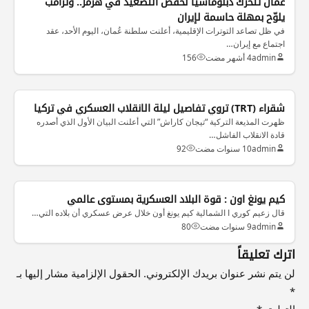
عُمان تتحرك دبلوماسياً لخفض التصعيد في هرمز.. وترامب
يلوّح بمهلة حاسمة لإيران
في ظل تصاعد التوترات الإقليمية، أعلنت سلطنة عُمان، اليوم الأحد، عقد
اجتماع مع إيران…
admin
4 أشهر مضت
156
الاخبار الدولية
شقراء (TRT) تروي تفاصيل ليلة الانقلاب العسكري في تركيا
ظهرت المذيعة التركية “تيجان كاراش” التي أعلنت البيان الأول الذي أصدره
قادة الانقلاب الفاشل…
admin
10 سنوات مضت
92
كيم يونغ اون : قوة البلاد العسكرية بمستوى عالمي
قال زعيم كوري ا الشمالية كيم يونغ أون خلال عرض عسكري أن بلاده التي…
admin
9 سنوات مضت
80
اترك تعليقاً
لن يتم نشر عنوان بريدك الإلكتروني.
الحقول الإلزامية مشار إليها بـ
*
التعليق
*