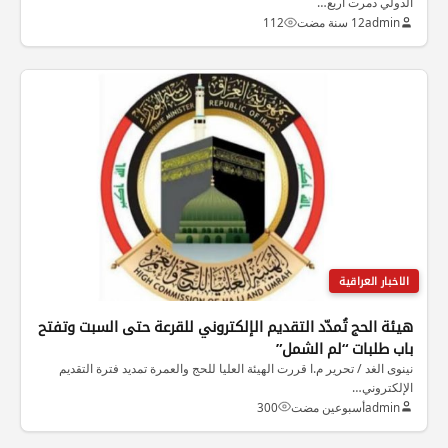
الدولي دمرت أربع…
admin
12 سنة مضت
112
الاخبار العراقية
هيئة الحج تُمدّد التقديم الإلكتروني للقرعة حتى السبت وتفتح
باب طلبات “لم الشمل”
نينوى الغد / تحرير م.ا قررت الهيئة العليا للحج والعمرة تمديد فترة التقديم
الإلكتروني…
admin
أسبوعين مضت
300