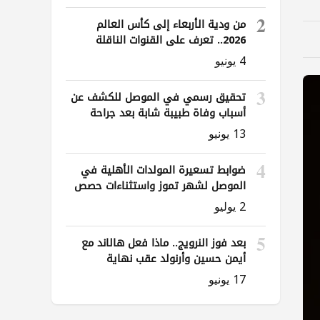
2
من ودية الأربعاء إلى كأس العالم
2026.. تعرف على القنوات الناقلة
لمباريات العراق
4 يونيو
3
تحقيق رسمي في الموصل للكشف عن
أسباب وفاة طبيبة شابة بعد جراحة
ناظورية
13 يونيو
4
ضوابط تسعيرة المولدات الأهلية في
الموصل لشهر تموز واستثناءات حصص
الوقود
2 يوليو
5
بعد فوز النرويج.. ماذا فعل هالاند مع
أيمن حسين وأرنولد عقب نهاية
المباراة؟
17 يونيو