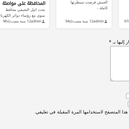
الجيش فرضت سيطرتها
المحافظة على مواصلة
كاملة…
أدائها
بحث اثيل النجيفي محافظ
نينوى مع رؤساء دوائر الكهرباء
والبلدية والصحة والتعليم
97
admin
12 سنة مضت
94
admin
12 سنة مضت
96
العالي في…
 إليها بـ
*
ذا المتصفح لاستخدامها المرة المقبلة في تعليقي.