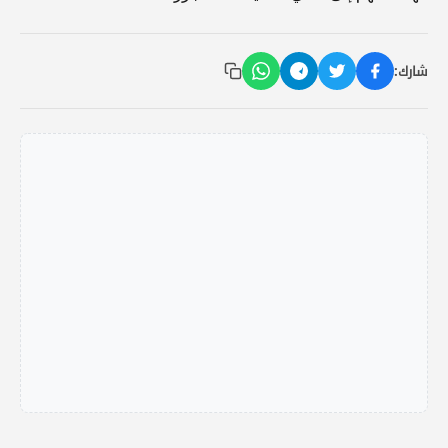
شارك: