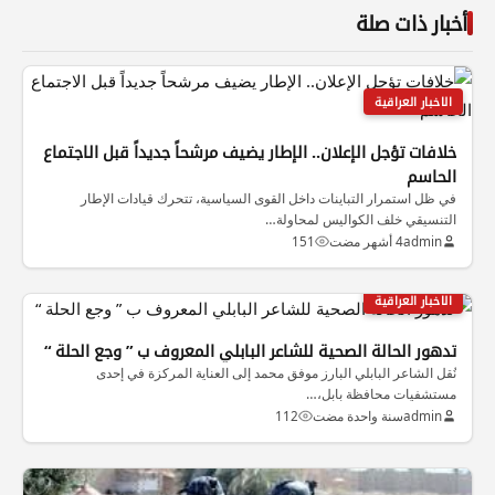
أخبار ذات صلة
الاخبار العراقية
خلافات تؤجل الإعلان.. الإطار يضيف مرشحاً جديداً قبل الاجتماع
الحاسم
في ظل استمرار التباينات داخل القوى السياسية، تتحرك قيادات الإطار
التنسيقي خلف الكواليس لمحاولة…
admin
4 أشهر مضت
151
الاخبار العراقية
تدهور الحالة الصحية للشاعر البابلي المعروف ب ” وجع الحلة “
نُقل الشاعر البابلي البارز موفق محمد إلى العناية المركزة في إحدى
مستشفيات محافظة بابل،…
admin
سنة واحدة مضت
112