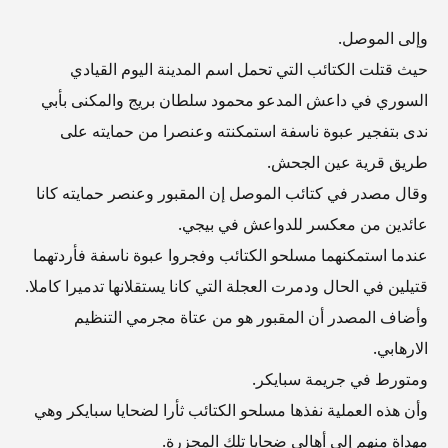
وإلى الموصل.
حيث قتلت الكتائب التي تحمل اسم المدينة اليوم القيادي
السوري في داعش المدعو محمود سلطان بريج والمكنى بأبي
ندى بتفجير عبوة ناسفة استمكنته وعنصرا من حمايته على
طريق قرية عين الجحش.
وقال مصدر في كتائب الموصل إن المقبور وعنصر حمايته كانا
عائدين من معكسر للدواعش في بيجي.
عندما استمكنهما مسلحو الكتائب وفجروا عبوة ناسفة فأردتهما
قتيلين في الحال ودمرت العجلة التي كانا يستقلانها تدميرا كاملا.
وأضاف المصدر أن المقبور هو من عتاة مجرمي التنظيم
الارهابي.
ومتورط في جريمة سبايكر.
وأن هذه العملية نفذها مسلحو الكتائب ثأرا لضحايا سبايكر وهي
مهداة منهم إلى أهالي ضحايا تلك المجزرة.