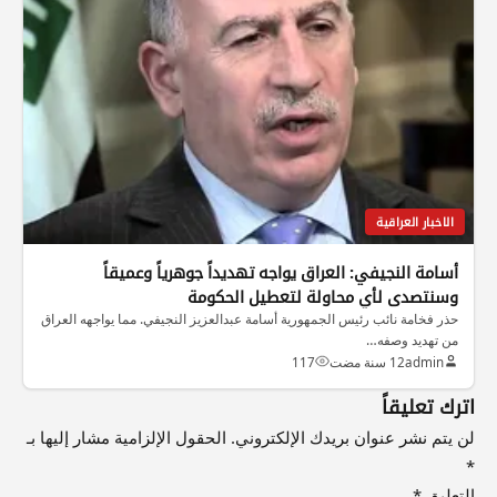
الاخبار العراقية
أسامة النجيفي: العراق يواجه تهديداً جوهرياً وعميقاً
وسنتصدى لأي محاولة لتعطيل الحكومة
حذر فخامة نائب رئيس الجمهورية أسامة عبدالعزيز النجيفي. مما يواجهه العراق
من تهديد وصفه…
admin
12 سنة مضت
117
اترك تعليقاً
لن يتم نشر عنوان بريدك الإلكتروني.
الحقول الإلزامية مشار إليها بـ
*
التعليق
*