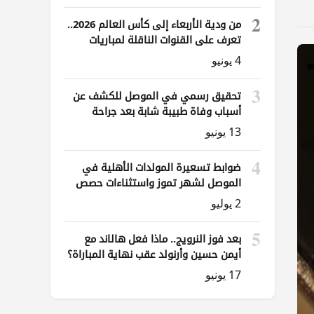
2
من ودية الأربعاء إلى كأس العالم 2026..
تعرف على القنوات الناقلة لمباريات
العراق
4 يونيو
3
تحقيق رسمي في الموصل للكشف عن
أسباب وفاة طبيبة شابة بعد جراحة
ناظورية
13 يونيو
4
ضوابط تسعيرة المولدات الأهلية في
الموصل لشهر تموز واستثناءات حصص
الوقود
2 يوليو
5
بعد فوز النرويج.. ماذا فعل هالاند مع
أيمن حسين وأرنولد عقب نهاية المباراة؟
17 يونيو