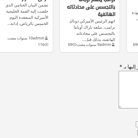
تضمن البيان الختامي الذي
بالتجسس على محادثاته
خلصت إليه القمة الخليجية
وده
الهاتفية
الأميركية المنعقدة اليوم
،
اتهم الرئيس الأميركي دونالد
الخميس بالرياض، إدانة…
ترامب، سلفه باراك أوباما
بالتجسس على محادثاته
admin
10 سنوات مضت
الهاتفية، وذلك قبل…
69
admin
9 سنوات مضت
69
116
ليها بـ
*