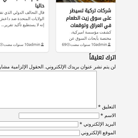
حاليا
شركات تركية تسيطر
قال التحالف الدولي الذي تق
على سوق زيت الطعام
الولايات المتحدة ضد داعش
في العراق وتوقعات
إنه لا يستطيع تأكيد تقرير…
ببقاء هيمنتها حتى
كشفت مؤسسة اميركية،
مختصة بأبحاث السوق عن
2025
هيمنة شركات أجنبية على سوق
admin
10 سنوات مضت
69
admin
10 سنوات مضت
زيت الطعام…
اترك تعليقاً
لن يتم نشر عنوان بريدك الإلكتروني.
الحقول الإلزامية مشار إ
التعليق
*
الاسم
*
البريد الإلكتروني
*
الموقع الإلكتروني