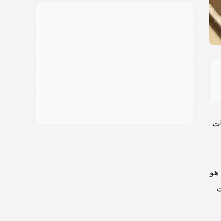
ات
لتحدي هو
ت
م