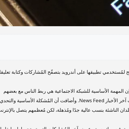
 لمُستخدمي تطبيقها على أندرويد بتصفّح المُشاركات وكتابة تعليق
 المهمة الأساسية للشبكة الاجتماعية هي ربط الناس مع بعضهم
وعرض أحدث المُشاركات التي تهم المُستخدم في تبويب آخر الأخبار News Feed. وأضافت أن المُشكلة الأساسية وا
دان الناشئة بنسب عالية جدًا ومُذهلة، لكن مُعظمهم يتصل بالإنترن
ق فيسبوك، سيتم عرض آخر المُشاركات التي تم تحميلها سابقا ول