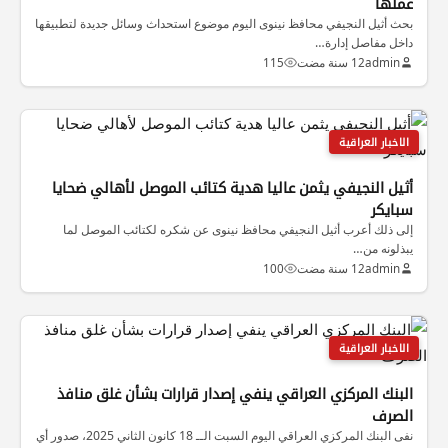
عملها
بحث أثيل النجيفي محافظ نينوى اليوم موضوع استحداث وسائل جديدة لتطبيقها
داخل مفاصل إدارة…
admin
12 سنة مضت
115
الاخبار العراقية
أثيل النجيفي يثمن عاليا هدية كتائب الموصل لأهالي ضحايا
سبايكر
إلى ذلك أعرب أثيل النجيفي محافظ نينوى عن شكره لكتائب الموصل لما
يبذلونه من…
admin
12 سنة مضت
100
الاخبار العراقية
البنك المركزي العراقي ينفي إصدار قرارات بشأن غلق منافذ
الصرف
نفى البنك المركزي العراقي اليوم السبت الــ 18 كانون الثاني 2025، صدور أي