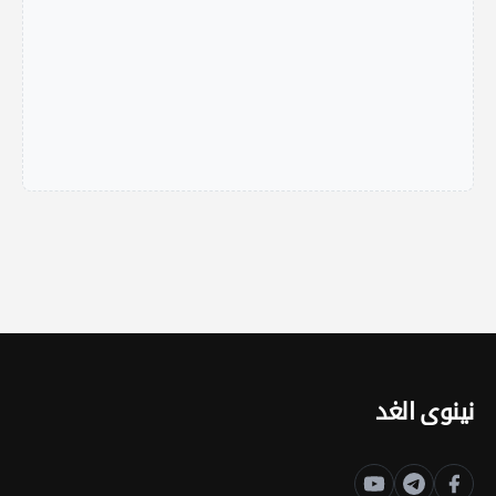
نينوى الغد