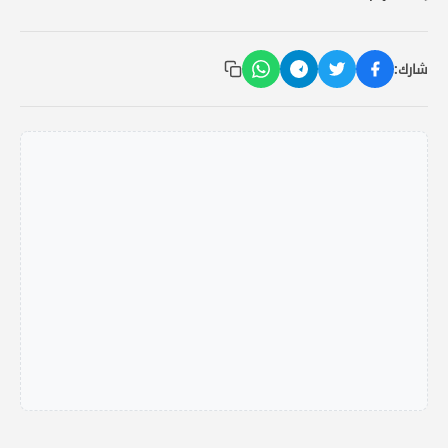
شارك: