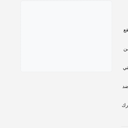
قع
من
تي
ضد
ارك