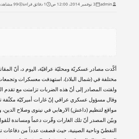
admin
3 نوفمبر 2014، 12:00 ص
1 دقائق قراءة
99 مشاهدة
أكّدت مصادر عسكريّة ومحليّة عراقيّة، اليوم د، أنّ المقا
مختلفة في (شمال البلاد)، استهدفت معسكرات وتجمعات وم
ولفتت المصادر إلى أنّ هذه الضربات تزامنت مع تقدم الق
وقال مسؤول عسكري عراقي إنّ غارات أميركيّة مكثّفة تش
مواقع لتنظيم (داعش) الارهابي في نينوى وصلاح الدين،
وبيّن المصدر أنّ تلك الغارات وفّرت دعماً ومساندة للقو
النفطيّ وناحية الصينية، حيث قصفت عدداً من دفاعات ت