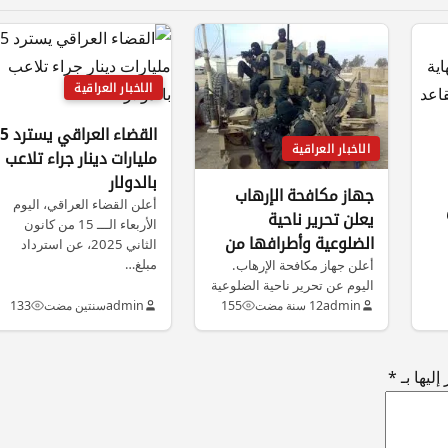
الاخبار العراقية
القضاء العراقي يسترد 
الاخبار العراقية
مليارات دينار جراء تلاعب
بالدولار
جهاز مكافحة الإرهاب
أعلن القضاء العراقي، اليوم
يعلن تحرير ناحية
الأربعاء الـــ 15 من كانون
الضلوعية وأطرافها من
الثاني 2025، عن استرداد
مبلغ…
داعش
أعلن جهاز مكافحة الإرهاب.
اليوم عن تحرير ناحية الضلوعية
جنوب تكريت وأطرافها بالكامل
admin
12 سنة مضت
155
admin
سنتين مضت
133
من…
ليها بـ
*