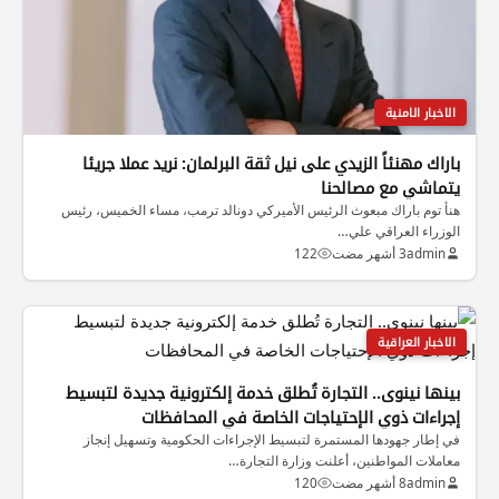
الاخبار الامنية
باراك مهنئاً الزيدي على نيل ثقة البرلمان: نريد عملا جريئا
يتماشي مع مصالحنا
هنأ توم باراك مبعوث الرئيس الأميركي دونالد ترمب، مساء الخميس، رئيس
الوزراء العراقي علي…
admin
3 أشهر مضت
122
الاخبار العراقية
بينها نينوى.. التجارة تُطلق خدمة إلكترونية جديدة لتبسيط
إجراءات ذوي الإحتياجات الخاصة في المحافظات
في إطار جهودها المستمرة لتبسيط الإجراءات الحكومية وتسهيل إنجاز
معاملات المواطنين، أعلنت وزارة التجارة…
admin
8 أشهر مضت
120