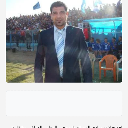
افصح لاعب نادي الزوراء والمنتخب الوطني العراقي سابقا علي