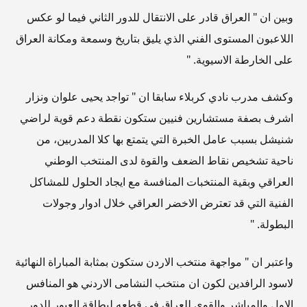
وبين ان " العراق قادر على الانتقال للدور الثاني فيما لو عكس
اللاعبون المستوى الفني الذي يليق بتاريخ وسمعة ومكانة العراق
على الخارطة الاسيوية. "
وكشف مدرب نادي كربلاء سابقا ان " تواجد يحيى علوان ونزار
اشرف بصفة مستشارين فنيين ستكون نقطة دعم قوية لراضي
شنيشل بسبب عامل الخبرة التي يتمتع بها كلا المدربين، من
ناحية تشخيص نقاط الضعف والقوة لدى المنتخب الوطني
العراقي وبقية المنتخبات المنافسة مع ايجاد الحلول للمشاكل
الفنية التي قد تعترض الاخضر العراقي خلال ادوار وجولات
البطولة. "
واعتبر ان " مواجهة منتخب الاردن ستكون بمثابة المباراة النهائية
لاسود الرافدين لكون ان منتخب النشامى الاردني هو المنافس
الاول والمباشر والقوي للعراق في قطعه لبطاقة العبور للدور