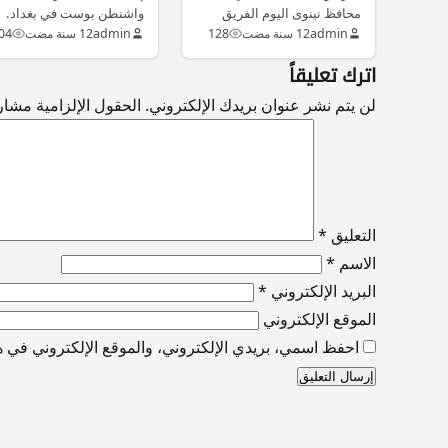
محافظ نينوى اليوم الفريق
واشنطن بوست في بغداد.
الأول الركن عبدالجبار شنشل
لوفداي موريس. ان مئات
admin
12 سنة مضت
128
admin
12 سنة مضت
04
الذي وافاه…
الجنود…
اترك تعليقاً
لن يتم نشر عنوان بريدك الإلكتروني.
الحقول الإلزامية مشار إ
التعليق
*
الاسم
*
البريد الإلكتروني
*
الموقع الإلكتروني
احفظ اسمي، بريدي الإلكتروني، والموقع الإلكتروني في هذ