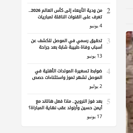
2
من ودية الأربعاء إلى كأس العالم 2026..
تعرف على القنوات الناقلة لمباريات
العراق
4 يونيو
3
تحقيق رسمي في الموصل للكشف عن
أسباب وفاة طبيبة شابة بعد جراحة
ناظورية
13 يونيو
4
ضوابط تسعيرة المولدات الأهلية في
الموصل لشهر تموز واستثناءات حصص
الوقود
2 يوليو
5
بعد فوز النرويج.. ماذا فعل هالاند مع
أيمن حسين وأرنولد عقب نهاية المباراة؟
17 يونيو