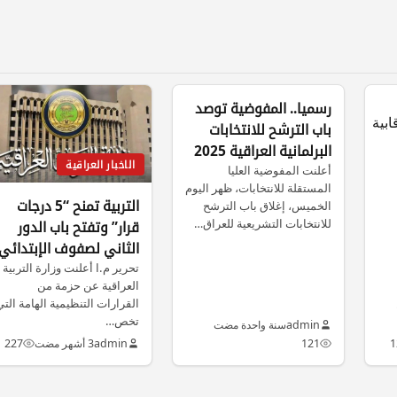
رسميا.. المفوضية توصد
باب الترشح للانتخابات
البرلمانية العراقية 2025
الاخبار العراقية
أعلنت المفوضية العليا
المستقلة للانتخابات، ظهر اليوم
التربية تمنح “5 درجات
الخميس، إغلاق باب الترشح
للانتخابات التشريعية للعراق…
قرار” وتفتح باب الدور
الثاني لصفوف الإبتدائي
كافة
تحرير م.ا أعلنت وزارة التربية
العراقية عن حزمة من
القرارات التنظيمية الهامة الت
تخص…
admin
سنة واحدة مضت
1
121
admin
3 أشهر مضت
227