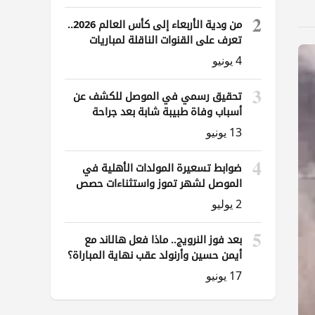
2
من ودية الأربعاء إلى كأس العالم 2026..
تعرف على القنوات الناقلة لمباريات
العراق
4 يونيو
3
تحقيق رسمي في الموصل للكشف عن
أسباب وفاة طبيبة شابة بعد جراحة
ناظورية
13 يونيو
4
ضوابط تسعيرة المولدات الأهلية في
الموصل لشهر تموز واستثناءات حصص
الوقود
2 يوليو
5
بعد فوز النرويج.. ماذا فعل هالاند مع
أيمن حسين وأرنولد عقب نهاية المباراة؟
17 يونيو