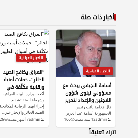
أخبار ذات صلة
الاخبار العراقية
الاخبار العراقية
“العراق يكافح الصيد
الجائر”.. حملات أمنية
أسامة النجيفي يبحث مع
ورقابية مكثّفة في
مسؤولي نينوى شؤون
أكدت وزارة البيئة العراقية
أسواق الطيور بالموصل
اللاجئين والإعداد لتحرير
وشرطة البيئة تشديد
وبغداد
إجراءاتهما الرقابية لمكافحة
الموصل
قال فخامة نائب رئيس
الصيد الجائر والإتجار غير…
الجمهورية أسامة عبد العزيز
النجيفي ان اي خلل او تجاوز…
admin
12 سنة مضت
160
admin
7 أشهر مضت
26
اترك تعليقاً