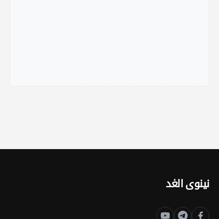
نينوى الغد