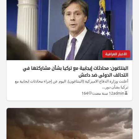
الاخبار العراقية
البنتاغون: محادثات إيجابية مع تركيا بشأن مشاركتها في
التحالف الدولي ضد داعش
أعلنت وزارة الدفاع الاميركية (البنتاغون). اليوم عن إجراء محادثات ايجابية مع
تركيا بشأن دور…
admin
12 سنة مضت
164