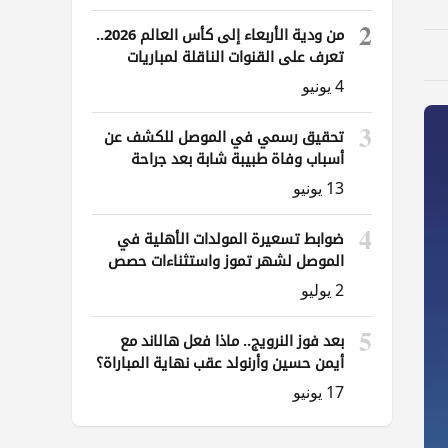
2
من ودية الأربعاء إلى كأس العالم 2026..
تعرف على القنوات الناقلة لمباريات
العراق
4 يونيو
3
تحقيق رسمي في الموصل للكشف عن
أسباب وفاة طبيبة شابة بعد جراحة
ناظورية
13 يونيو
4
ضوابط تسعيرة المولدات الأهلية في
الموصل لشهر تموز واستثناءات حصص
الوقود
2 يوليو
5
بعد فوز النرويج.. ماذا فعل هالاند مع
أيمن حسين وأرنولد عقب نهاية المباراة؟
17 يونيو