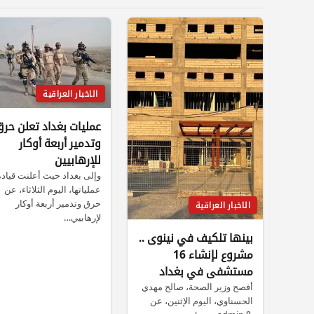
الاخبار العراقية
عمليات بغداد تعلن حر
وتدمير أربعة أوكار
للإرهابيين
وإلى بغداد حيث أعلنت قيادة
عملياتها، اليوم الثلاثاء، عن
حرق وتدمير أربعة أوكار
الاخبار العراقية
لإرهابيي…
بينها تلكيف في نينوى ..
مشروع لإنشاء 16
مستشفى في بغداد
والمحافظات
أفصح وزير الصحة، صالح مهدي
الحسناوي، اليوم الإثنين، عن