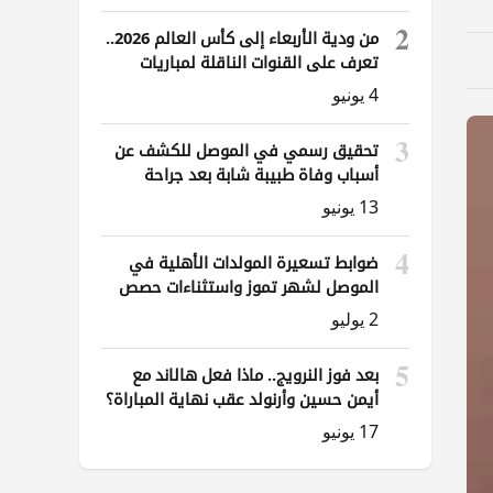
2
من ودية الأربعاء إلى كأس العالم 2026..
تعرف على القنوات الناقلة لمباريات
العراق
4 يونيو
3
تحقيق رسمي في الموصل للكشف عن
أسباب وفاة طبيبة شابة بعد جراحة
ناظورية
13 يونيو
4
ضوابط تسعيرة المولدات الأهلية في
الموصل لشهر تموز واستثناءات حصص
الوقود
2 يوليو
5
بعد فوز النرويج.. ماذا فعل هالاند مع
أيمن حسين وأرنولد عقب نهاية المباراة؟
17 يونيو