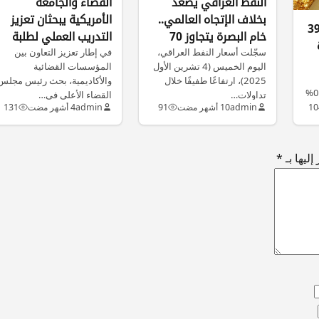
النفط العراقي يصعد
القضاء والجامعة
بخلاف الإتجاه العالمي..
الأمريكية يبحثان تعزيز
جاوز 3900
خام البصرة يتجاوز 70
التدريب العملي لطلبة
دولارًا
سجّلت أسعار النفط العراقي،
القانون في المحاكم
في إطار تعزيز التعاون بين
اليوم الخميس (4 تشرين الأول
المؤسسات القضائية
2025)، ارتفاعًا طفيفًا خلال
والأكاديمية، بحث رئيس مجلس
المعاملات الفورية بنسبة 0.4%
تداولات…
القضاء الأعلى في…
10
admin
10 أشهر مضت
91
admin
4 أشهر مضت
131
ليها بـ
*