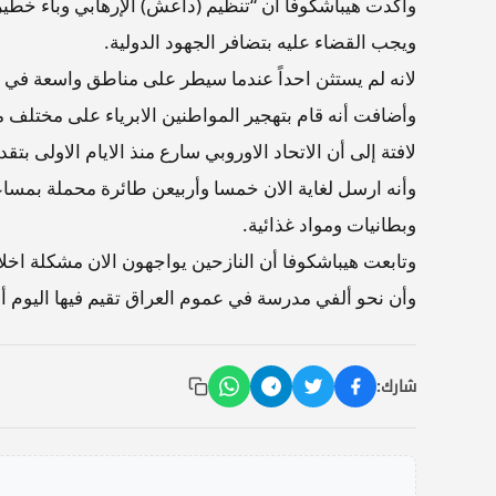
وأكدت هيباشكوفا أن “تنظيم (داعش) الإرهابي وباء خطير 
ويجب القضاء عليه بتضافر الجهود الدولية.
لانه لم يستثن احداً عندما سيطر على مناطق واسعة في 
وأضافت أنه قام بتهجير المواطنين الابرياء على مختلف م
لافتة إلى أن الاتحاد الاوروبي سارع منذ الايام الاولى بت
وأنه ارسل لغاية الان خمسا وأربيعن طائرة محملة بمسا
وبطانيات ومواد غذائية.
وتابعت هيباشكوفا أن النازحين يواجهون الان مشكلة اخل
وأن نحو ألفي مدرسة في عموم العراق تقيم فيها اليوم أعد
شارك: