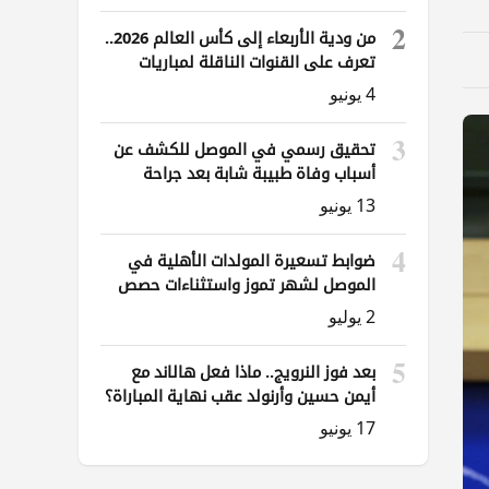
2
من ودية الأربعاء إلى كأس العالم 2026..
تعرف على القنوات الناقلة لمباريات
العراق
4 يونيو
3
تحقيق رسمي في الموصل للكشف عن
أسباب وفاة طبيبة شابة بعد جراحة
ناظورية
13 يونيو
4
ضوابط تسعيرة المولدات الأهلية في
الموصل لشهر تموز واستثناءات حصص
الوقود
2 يوليو
5
بعد فوز النرويج.. ماذا فعل هالاند مع
أيمن حسين وأرنولد عقب نهاية المباراة؟
17 يونيو