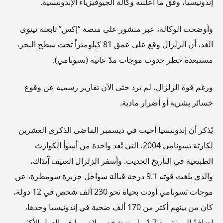
إندونيسيا، وفق ما أعلنته وكالة الجيوفيزياء الإندونيسية.
وأوضحت الوكالة، عبر منشور على منصة “إكس” تابعته نينوى
الغد، أن الزلزال وقع على عمق 81 كيلومتراً تحت سطح البحر،
مستبعدةً خطر حدوث موجات مدّ عاتية (تسونامي).
ورغم قوة الزلزال، لم ترد حتى الآن تقارير رسمية عن وقوع
خسائر بشرية أو أضرار مادية.
يُذكر أن إندونيسيا أحيت في ديسمبر الماضي الذكرى العشرين
لكارثة تسونامي 2004، التي تُعد واحدة من أسوأ الكوارث
الطبيعية في التاريخ الحديث. وأسفر الزلزال العنيف آنذاك،
والذي بلغت قوته 9.1 درجة قبالة سواحل جزيرة سومطرة، عن
موجات تسونامي أودت بحياة نحو 230 ألف شخص في 12 دولة،
كان من بينهم أكثر من 170 ألف ضحية في إندونيسيا وحدها،
إضافةً إلى تشريد 1.7 مليون شخص، لا سيما في الدول الأكثر