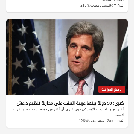
admin
سنتين مضت
213
الاخبار العراقية
كيري: 50 دولة بينها عربية اتفقت على محاربة تنظيم داعش
أعلن وزير الخارجية الأميركي جون كيري. أن أكثر من خمسين دولة بينها عربية
اتفقت…
admin
12 سنة مضت
126