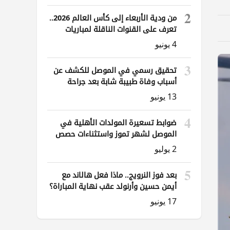
2
من ودية الأربعاء إلى كأس العالم 2026..
تعرف على القنوات الناقلة لمباريات
العراق
4 يونيو
3
تحقيق رسمي في الموصل للكشف عن
أسباب وفاة طبيبة شابة بعد جراحة
ناظورية
13 يونيو
4
ضوابط تسعيرة المولدات الأهلية في
الموصل لشهر تموز واستثناءات حصص
الوقود
2 يوليو
5
بعد فوز النرويج.. ماذا فعل هالاند مع
أيمن حسين وأرنولد عقب نهاية المباراة؟
17 يونيو