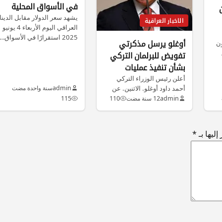
في الأسواق المحلية
يشهد سعر الدولار مقابل الدينا
الاخبار العراقية
العراقي اليوم الأربعاء 4 يونيو
2025 استقرارًا في الأسواق…
أوغلو يرسل مذكرتي
ون
تفويض للبرلمان التركي
بشأن تنفيذ عمليات
عسكرية في العراق
أعلن رئيس الوزراء التركي
أحمد داود أوغلو. الاثنين. عن
admin
سنة واحدة مضت
وسوريا
إرسال مذكرتي تفويض بشأن
admin
12 سنة مضت
110
115
قيام…
ليها بـ
*