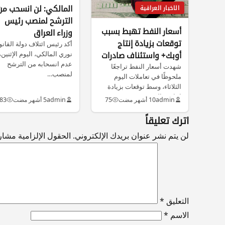
المالكي: لن انسحب من
الاخبار العراقية
الترشح لمنصب رئيس
أسعار النفط تهبط بسبب
وزراء العراق
توقعات بزيادة إنتاج
أكد رئيس ائتلاف دولة القان
نوري المالكي، اليوم الإثنين،
أوبك+ واستئناف صادرات
عدم انسحابه من الترشح
كردستان
شهدت أسعار النفط تراجعًا
لمنصب…
ملحوظًا في تعاملات اليوم
الثلاثاء، وسط توقعات بزيادة
إنتاج تحالف…
admin
10 أشهر مضت
75
admin
5 أشهر مضت
83
اترك تعليقاً
لن يتم نشر عنوان بريدك الإلكتروني.
الحقول الإلزامية مشار إ
التعليق
*
الاسم
*