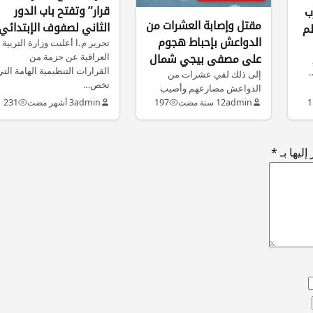
قرار” وتفتح باب الدور
ب
مقتل وإصابة العشرات من
الثاني لصفوف الإبتدائي
لم
الدواعش بإحباط هجوم
كافة
تحرير م.ا أعلنت وزارة التربية
العراقية عن حزمة من
على مصفى بيجي شمال
القرارات التنظيمية الهامة الت
تكريت
إلى ذلك لقي عشرات من
تخص…
الدواعش مصارعهم وأصيب
عشرات آخرين منهم بإحباط
1
admin
12 سنة مضت
197
admin
3 أشهر مضت
231
القوات الأمنية…
ليها بـ
*