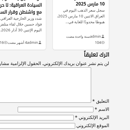
10 مارس 2025
السيادة العراقية: لا حر
سجل سعر الذهب اليوم في
مع واشنطن وقرار الس
العراق الاثنين 10 مارس 2025،
بيد الدولة حصرًا
شدد وزير الخارجية العراقي
هبوطا محدودًا للغاية في…
فؤاد حسين خلال لقاء متلفز
اليوم الإثنين 30 آذار 2026…
admin
سنة واحدة مضت
104
admin
4 أشهر مضت
16
اترك تعليقاً
لن يتم نشر عنوان بريدك الإلكتروني.
الحقول الإلزامية مشار إ
التعليق
*
الاسم
*
البريد الإلكتروني
*
الموقع الإلكتروني