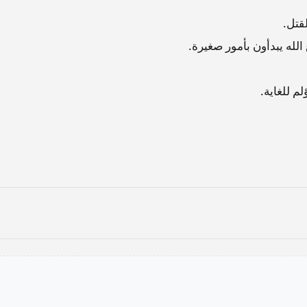
لقتل.
لله يبدأون بأمور صغيرة.
م للغاية.