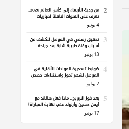
2
من ودية الأربعاء إلى كأس العالم 2026..
تعرف على القنوات الناقلة لمباريات
العراق
4 يونيو
3
تحقيق رسمي في الموصل للكشف عن
أسباب وفاة طبيبة شابة بعد جراحة
ناظورية
13 يونيو
4
ضوابط تسعيرة المولدات الأهلية في
الموصل لشهر تموز واستثناءات حصص
الوقود
2 يوليو
5
بعد فوز النرويج.. ماذا فعل هالاند مع
أيمن حسين وأرنولد عقب نهاية المباراة؟
17 يونيو