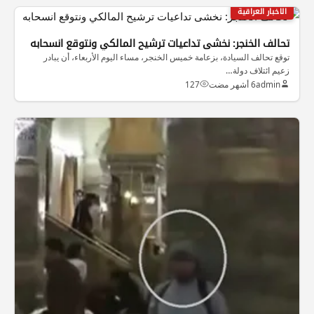
الاخبار العراقية
تحالف الخنجر: نخشى تداعيات ترشيح المالكي ونتوقع انسحابه
توقع تحالف السيادة، بزعامة خميس الخنجر، مساء اليوم الأربعاء، أن يبادر
زعيم ائتلاف دولة…
admin
6 أشهر مضت
127