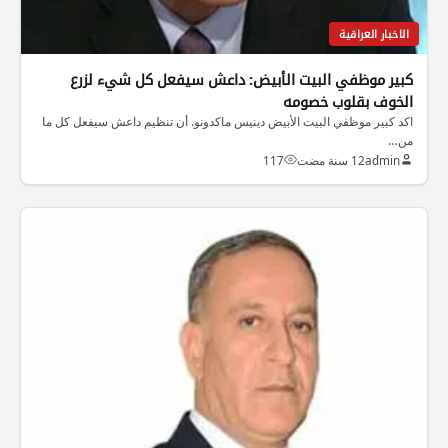
الاخبار العراقية
كبير موظفي البيت الأبيض: داعش سيفعل كل شيء لزرع
الخوف بقلوب خصومه
اكد كبير موظفي البيت الأبيض دينيس ماكدونو. أن تنظيم داعش سيفعل كل ما
من…
admin
12 سنة مضت
117