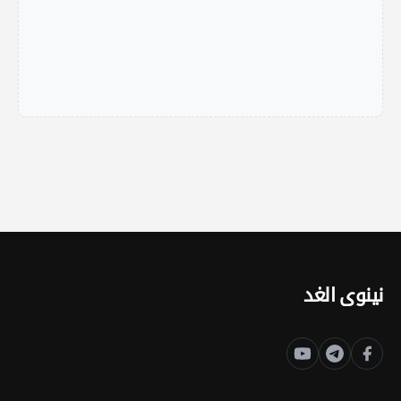
نينوى الغد