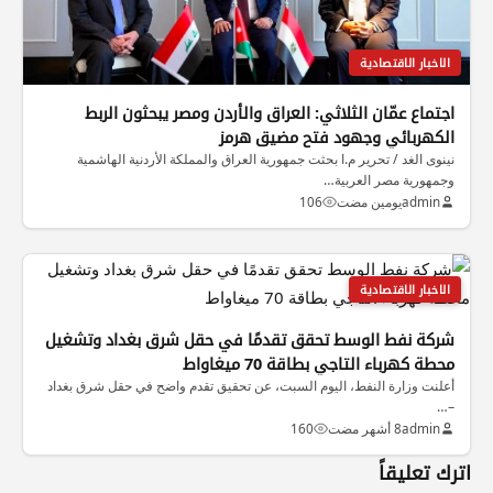
الاخبار الاقتصادية
اجتماع عمّان الثلاثي: العراق والأردن ومصر يبحثون الربط
الكهربائي وجهود فتح مضيق هرمز
نينوى الغد / تحرير م.ا بحثت جمهورية العراق والمملكة الأردنية الهاشمية
وجمهورية مصر العربية…
admin
يومين مضت
106
الاخبار الاقتصادية
شركة نفط الوسط تحقق تقدمًا في حقل شرق بغداد وتشغيل
محطة كهرباء التاجي بطاقة 70 ميغاواط
أعلنت وزارة النفط، اليوم السبت، عن تحقيق تقدم واضح في حقل شرق بغداد
–…
admin
8 أشهر مضت
160
اترك تعليقاً