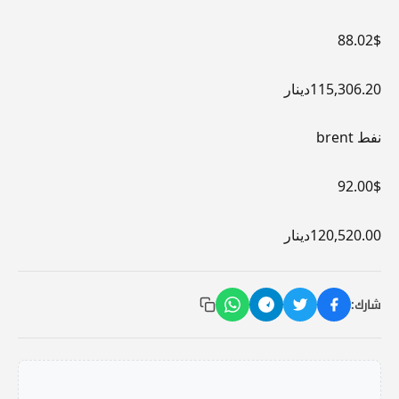
88.02$
115,306.20دينار
نفط brent
92.00$
120,520.00دينار
شارك: