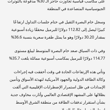
على مكاسب قياسية تجاوزت حاجز الـ 30% مدفوعة بالتوترات
الجيوسياسية المتصاعدة في المنطقة
وسجل خام البصرة الثقيل في ختام جلسات التداول ارتفاعًا
كبيرًا ليصل إلى 112.82 دولارًا للبرميل محققًا زيادة أسبوعية
بمقدار 30.20 دولارًا وهو ما يمثل طفرة سعرية بنسبة 36.6%
وفي ذات السياق صعد خام البصرة المتوسط ليبلغ مستوى
114.77 دولارًا للبرميل بمكاسب أسبوعية مماثلة بلغت 35.7%
وتأتي هذه الإرتفاعات الحادة في وقت أخفقت فيه إجراءات
وكالة الطاقة الدولية والجهود الأمريكية لتهدئة الأسواق وتأمين
الإمدادات في ظل استمرار الإضطرابات الإقليمية التي ألقت
بظلالها على المشهد الإقتصادي العالمي وأثارت مخاوف جدية
بشأن استقرار تدفقات الطاقة من منطقة الشرق الأوسط
اسعار البترول عالميًا بالدولار