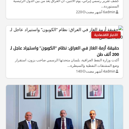
كشف تقرير رسمي إيراني، يوم الاثنين، أن العراق يُعد من بين الدول الرئيسية
المستوردة…
admin
6 أشهر مضت
220
الاخبار الاقتصادية
حقيقة أزمة الغاز في العراق: نظام “الكوبون” واستيراد عاجل لـ
200 ألف طن
أكدت وزارة النفط العراقية، بلسان متحدثها الرسمي صاحب بزون، استقرار
وضع المشتقات النفطية والسيطرة…
admin
4 أشهر مضت
140