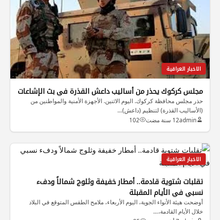
الاخبار العراقية
مجلس كركوك يحذر من أساليب داعش القذرة في بث الإشاعات
حذر مجلس محافظة كركوك. اليوم الاثنين. الأجهزة الأمنية والمواطنين من
(الأساليب القذرة) لتنظيم (داعش)…
admin
12 سنة مضت
102
الاخبار العراقية
تقلبات شتوية قادمة.. أمطار خفيفة وثلوج شمالاً ودفء
نسبي في الأيام المقبلة
أوضحت هيئة الأنواء الجوية، اليوم الأربعاء، ملامح الطقس المتوقع في البلاد
خلال الأيام القادمة،…