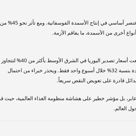
ولا تتوقف الأزمة عند اليوريا، بل تمتد إلى الكبريت، وهو عنصر أساسي في إنتاج الأسمدة الفوسفاتية. ومع تأثر نحو 45% من
أنواع أخرى من الأسمدة، ما يفاقم الأزمة.
انعكست هذه التطورات سريعاً على الأسواق، حيث ارتفعت أسعار تصدير اليوريا في الشرق الأوسط بأكثر من 40% لتتجاوز
700 دولار للطن، فيما قفزت الأسعار في الولايات المتحدة بنسبة 32% خلال أسبوع واحد فقط. ويحذر خبراء من احتمال
دائل قادرة على تعويض النقص سريعاً.
 عابر، بل مؤشر خطير على هشاشة منظومة الغذاء العالمية، حيث قد
ول العالم.