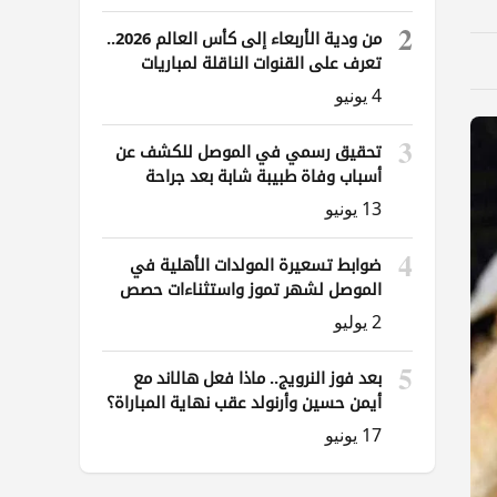
2
من ودية الأربعاء إلى كأس العالم 2026..
تعرف على القنوات الناقلة لمباريات
العراق
4 يونيو
3
تحقيق رسمي في الموصل للكشف عن
أسباب وفاة طبيبة شابة بعد جراحة
ناظورية
13 يونيو
4
ضوابط تسعيرة المولدات الأهلية في
الموصل لشهر تموز واستثناءات حصص
الوقود
2 يوليو
5
بعد فوز النرويج.. ماذا فعل هالاند مع
أيمن حسين وأرنولد عقب نهاية المباراة؟
17 يونيو