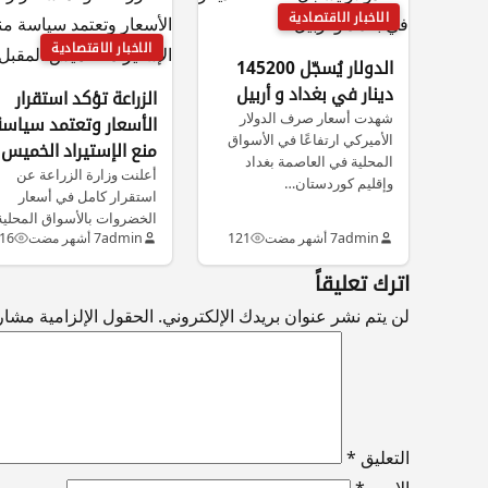
الاخبار الاقتصادية
الاخبار الاقتصادية
الدولار يُسجّل 145200
دينار في بغداد و أربيل
الزراعة تؤكد استقرار
شهدت أسعار صرف الدولار
الأسعار وتعتمد سياسة
الأميركي ارتفاعًا في الأسواق
منع الإستيراد الخميس
المحلية في العاصمة بغداد
المقبل
أعلنت وزارة الزراعة عن
وإقليم كوردستان…
استقرار كامل في أسعار
الخضروات بالأسواق المحلية
admin
7 أشهر مضت
121
admin
7 أشهر مضت
16
نافيةً وجود أي…
اترك تعليقاً
لن يتم نشر عنوان بريدك الإلكتروني.
الحقول الإلزامية مشار إ
التعليق
*