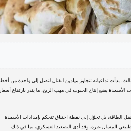
ثالث، بدأت تداعياته تتجاوز ميادين القتال لتصل إلى واحدة من أخطر
ت الأسمدة يضع إنتاج الحبوب في مهب الريح، ما ينذر بارتفاع أسعار
ل الطاقة، بل تحوّل إلى نقطة اختناق تتحكم بإمدادات الأسمدة
نحو ثلث تجارتها و20% من الغاز الطبيعي المسال عبره. وقد أدى التصعيد العسكري، بما في ذلك