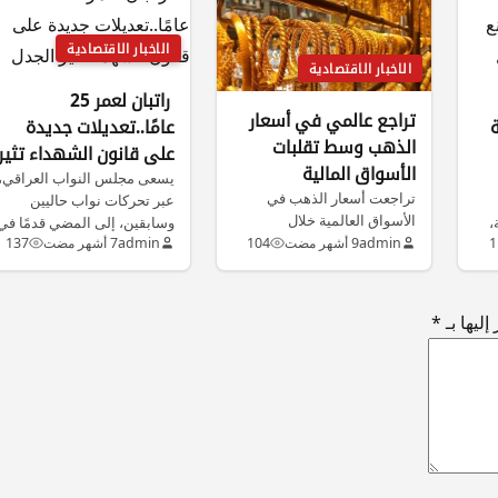
الاخبار الاقتصادية
الاخبار الاقتصادية
راتبان لعمر 25
تراجع عالمي في أسعار
عامًا..تعديلات جديدة
الذهب وسط تقلبات
على قانون الشهداء تثير
الأسواق المالية
الجدل
يسعى مجلس النواب العراقي،
تراجعت أسعار الذهب في
عبر تحركات نواب حاليين
الأسواق العالمية خلال
،
وسابقين، إلى المضي قدمًا في
الساعات الأخيرة، إذ انخفض
1
admin
9 أشهر مضت
104
admin
7 أشهر مضت
137
تعديلات…
سعر الأونصة في…
ليها بـ
*