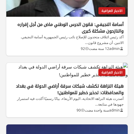
الاخبار العراقية
أسامة النجيفي: قانون الحرس الوطني ماض من أجل إقراره
والنازحون مشكلة كبرى
أكد رئيس ائتلاف متحدون للإصلاح نائب رئيس الجمهورية أسامة النجيفي.
الاثنين. أن مشروع قانون…
admin
12 سنة مضت
92
الاخبار العراقية
هيئة النزاهة تكشف شبكات سرقة أراضي الدولة في بغداد
والمحافظات: تحذير خطير للمواطنين!
أصدرت هيئة النزاهة الاتحادية، اليوم الأربعاء، بيانًا رسميًا أكدت فيه استمرار
جهودها في متابعة…
admin
سنة واحدة مضت
90