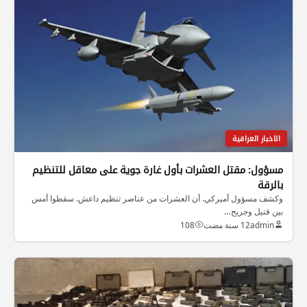
الاخبار العراقية
مسؤول: مقتل العشرات بأول غارة جوية على معاقل للتنظيم
بالرقة
وكشف مسؤول أميركي. أن العشرات من عناصر تنظيم داعش. سقطوا أمس
بين قتيل وجريح…
admin
12 سنة مضت
108