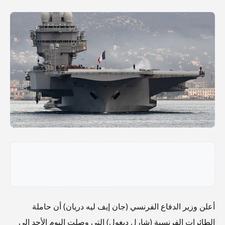
أعلن وزير الدفاع الفرنسي (جان إيف ليه دريان) أن حاملة
الطائرات الفرنسية (شارل ديغول) التي وصلت اليوم الأحد الى