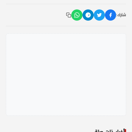
شارك: