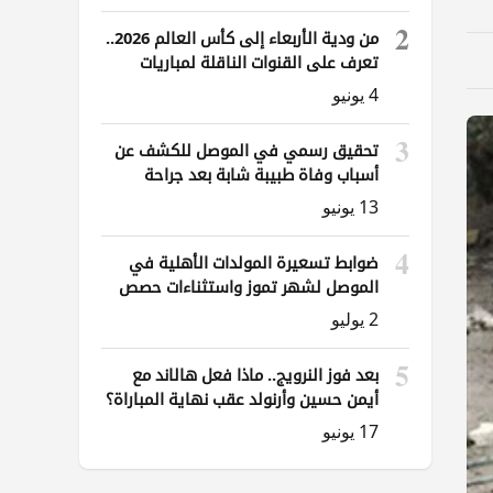
2
من ودية الأربعاء إلى كأس العالم 2026..
تعرف على القنوات الناقلة لمباريات
العراق
4 يونيو
3
تحقيق رسمي في الموصل للكشف عن
أسباب وفاة طبيبة شابة بعد جراحة
ناظورية
13 يونيو
4
ضوابط تسعيرة المولدات الأهلية في
الموصل لشهر تموز واستثناءات حصص
الوقود
2 يوليو
5
بعد فوز النرويج.. ماذا فعل هالاند مع
أيمن حسين وأرنولد عقب نهاية المباراة؟
17 يونيو