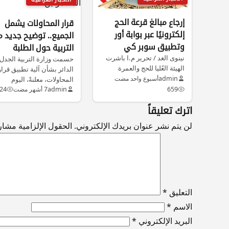
إرجاع مبالغ قرعة الحج
قرار المحاولات يشمل
إلكترونيًا عبر بوابة أور
الجميع.. توضيح جديد 
وتطبيق سوبر كي
التربية حول الطلبة
نينوى الغد / تحرير م.ا باشرت
المشمولين
حسمت وزارة التربية الجدل
الهيئة العُليا للحج والعمرة
الدائر بشأن آلية تطبيق قرار
بإعادة مبالغ التقديم على…
admin
أسبوع واحد مضت
المحاولات، معلنةً، اليوم
659
admin
7 أشهر مضت
24
الخميس، تفاصيل…
اترك تعليقاً
لن يتم نشر عنوان بريدك الإلكتروني.
الحقول الإلزامية مشار إ
التعليق
*
الاسم
*
البريد الإلكتروني
*