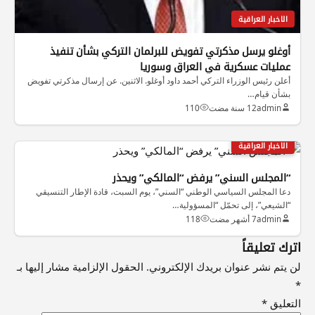
الاخبار العراقية
أوغلو يرسل مذكرتي تفويض للبرلمان التركي بشأن تنفيذ
عمليات عسكرية في العراق وسوريا
أعلن رئيس الوزراء التركي أحمد داود أوغلو. الاثنين. عن إرسال مذكرتي تفويض
بشأن قيام…
admin
12 سنة مضت
110
الاخبار العراقية
“المجلس السني” يرفض “المالكي” ويحذر
دعا المجلس السياسي الوطني “السني”، يوم السبت، قادة الإطار التنسيقي
“الشيعي”، إلى تحمّل “المسؤولية…
admin
7 أشهر مضت
118
اترك تعليقاً
لن يتم نشر عنوان بريدك الإلكتروني.
الحقول الإلزامية مشار إليها بـ
*
التعليق
*