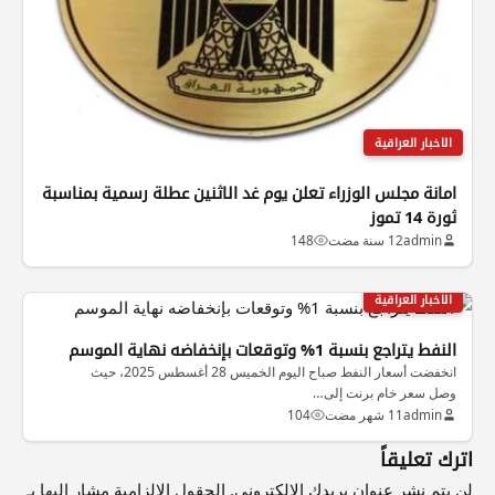
الاخبار العراقية
امانة مجلس الوزراء تعلن يوم غد الاثنين عطلة رسمية بمناسبة
ثورة 14 تموز
admin
12 سنة مضت
148
الاخبار العراقية
النفط يتراجع بنسبة 1% وتوقعات بإنخفاضه نهاية الموسم
انخفضت أسعار النفط صباح اليوم الخميس 28 أغسطس 2025، حيث
وصل سعر خام برنت إلى…
admin
11 شهر مضت
104
اترك تعليقاً
لن يتم نشر عنوان بريدك الإلكتروني.
الحقول الإلزامية مشار إليها بـ