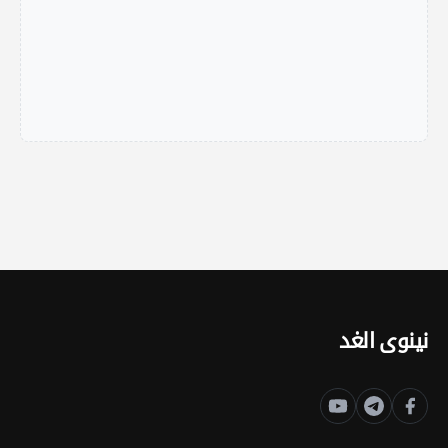
نينوى الغد