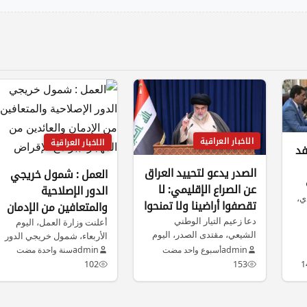
الاخبار العراقية
الاخبار العراقية
فد
الصدر يدعو لتحييد العراق
العمل : شمول خريجي
عن الصراع الإقليمي: لا
الدور الإصلاحية
ي،
تقصفوا أراضينا ولا تمنحوا
والمتعافين من الإدمان
دعا زعيم التيار الوطني
الذرائع لاستهدافها
أعلنت وزارة العمل، اليوم
والعائدين من المهجر،
الشيعي، مقتدى الصدر، اليوم
الأربعاء، شمول خريجي الدور
ببرامج الإقراض
الأربعاء، إلى تحييد العراق عن
الإصلاحية والمتعافين من
admin
أسبوع واحد مضت
admin
سنة واحدة مضت
الصراعات…
الإدمان والعائدين من…
102
153
1