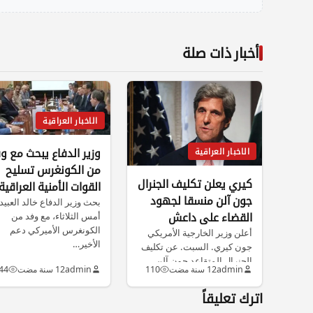
أخبار ذات صلة
الاخبار العراقية
وزير الدفاع يبحث مع و
الاخبار العراقية
من الكونغرس تسليح
كيري يعلن تكليف الجنرال
القوات الأمنية العراقية
جون آلن منسقا لجهود
وتدريبها
بحث وزير الدفاع خالد العبيد
أمس الثلاثاء، مع وفد من
القضاء على داعش
الكونغرس الأميركي دعم
أعلن وزير الخارجية الأمريكي
الأخير…
جون كيري. السبت. عن تكليف
الجنرال المتقاعد جون آلن.
admin
12 سنة مضت
110
admin
12 سنة مضت
44
منسقا…
اترك تعليقاً