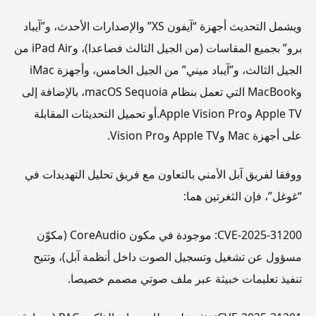
ويشمل التحديث أجهزة “آيفون XS” والإصدارات الأحدث، و”آيباد
برو” بجميع المقاسات (من الجيل الثالث فصاعدا)، وiPad Air من
الجيل الثالث، و”آيباد ميني” من الجيل الخامس، وأجهزة iMac
وMacBook التي تعمل بنظام macOS Sequoia، بالإضافة إلى
Apple TV وApple Vision Pro.أو تحميل التحديثات المقابلة
على أجهزة Mac وApple TV وVision Pro.
ووفقا لفريق آبل الأمني بالتعاون مع فريق تحليل التهديدات في
“غوغل”، فإن الثغرتين هما:
CVE-2025-31200: موجودة في مكون CoreAudio (مكوّن
مسؤول عن تشغيل وتسجيل الصوت داخل أنظمة آبل)، وتتيح
تنفيذ تعليمات خبيثة عبر ملف صوتي مصمم خصيصا.