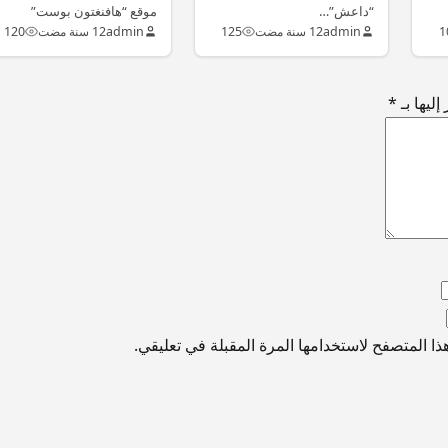
موقع “هافنغتون بوست”
“داعش”…
الإخباري الأميركي. ونقلته
1
admin
12 سنة مضت
125
admin
12 سنة مضت
120
“روسيا اليوم”. “نرفض…
ليها بـ
*
ا المتصفح لاستخدامها المرة المقبلة في تعليقي.