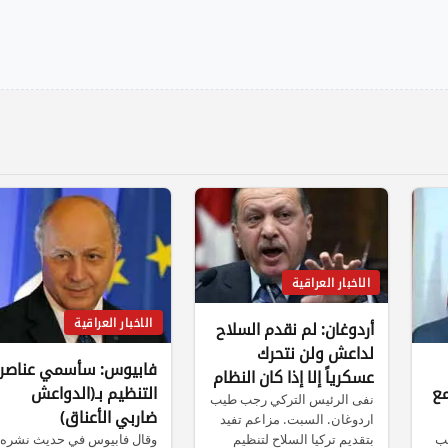
الاخبار العراقية
الاخبار العراقية
أردوغان: لم نقدم السلاح
لداعش ولن نتحرك
فابيوس: سأسمي عناصر
عسكرياً إلا إذا كان النظام
مع
التنظيم بـ(الدواعش
السوري في الهدف
نفى الرئيس التركي رجب طيب
ضاربي الأعناق)
اردوغان. السبت. مزاعم تفيد
ئب
وقال فابيوس في حديث نشره
بتقديم تركيا السلاح لتنظيم