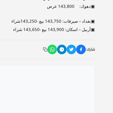
▣دهوك: 143,800 عرض
▣بغداد – صيرفات: 143,750 بيع -143,250شراء
▣أربيل – اسكان: 143,900 بيع -143,650 شراء
شارك: