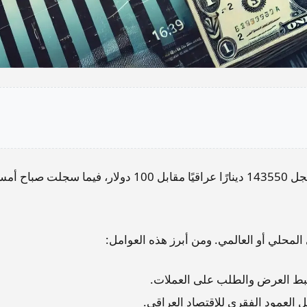
ارتفعت اسعار الدولار في بورصتي الكفاح و الحارثية لتسجل 143550 دينارًا عراقيًا مقابل 100 دولار، فيما سجلت صب
المحلي أو العالمي. ومن أبرز هذه العوامل:
لضبط العرض والطلب على العملات.
 العمود الفقري للإقتصاد العراقي.