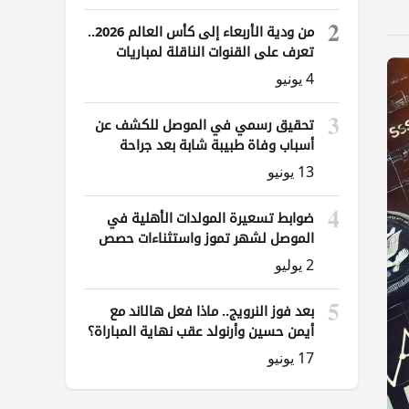
2
من ودية الأربعاء إلى كأس العالم 2026..
تعرف على القنوات الناقلة لمباريات
العراق
4 يونيو
3
تحقيق رسمي في الموصل للكشف عن
أسباب وفاة طبيبة شابة بعد جراحة
ناظورية
13 يونيو
4
ضوابط تسعيرة المولدات الأهلية في
الموصل لشهر تموز واستثناءات حصص
الوقود
2 يوليو
5
بعد فوز النرويج.. ماذا فعل هالاند مع
أيمن حسين وأرنولد عقب نهاية المباراة؟
17 يونيو