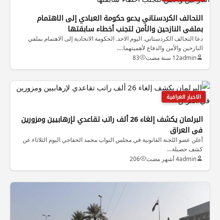
التحالف الكردستاني يدعو حكومة العبادي إلى الاهتمام
بملفي النازحين والأمن لتجنب أخطاء سابقتها
دعا التحالف الكردستاني. اليوم الاحد. الحكومة الاتحادية إلى الاهتمام بملفي
النازحين والأمن والدفاع لأهميتهما.…
admin
12 سنة مضت
83
الاخبار العراقية
البرلمان يكشف إلغاء 26 ألف راتب تقاعدي لإرهابيين ومزورين
في العراق
أعلن عضو اللجنة القانونية في مجلس النواب محمد الخفاجي اليوم الثلاثاء عن
كشف حصيلة…
admin
4 أشهر مضت
206