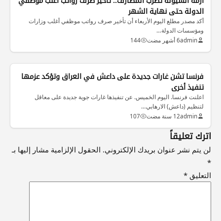
أزمة السيولة تضرب المصارف.. تأخير صرف رواتب أغلب موظفي
الدولة حتى نهاية الشهر
أكد مصدر مطلع اليوم الأربعاء أن تأخير صرف رواتب موظفي أغلب وزارات
ومؤسسات الدولة…
admin
6 أشهر مضت
144
الاخبار العراقية
فرنسا تشن غارات جديدة على داعش في العراق وتؤكد عزمها
تنفيذ أخرى
اعلنت فرنسا. اليوم الخميس. عن تنفيذها غارات جوية جديدة على معاقل
لتنظيم (داعش) الارهابي…
admin
12 سنة مضت
107
اترك تعليقاً
لن يتم نشر عنوان بريدك الإلكتروني.
الحقول الإلزامية مشار إليها بـ
*
التعليق
*