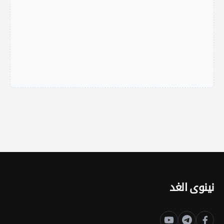
نينوى الغد