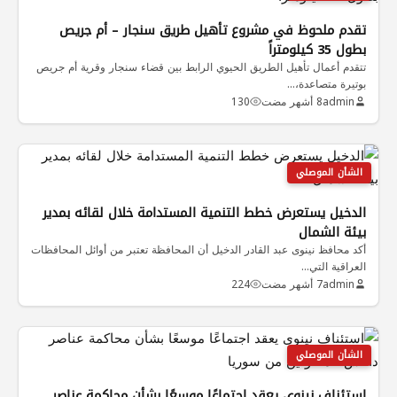
تقدم ملحوظ في مشروع تأهيل طريق سنجار – أم جريص
بطول 35 كيلومتراً
تتقدم أعمال تأهيل الطريق الحيوي الرابط بين قضاء سنجار وقرية أم جريص
بوتيرة متصاعدة،…
admin
8 أشهر مضت
130
الشأن الموصلي
الدخيل يستعرض خطط التنمية المستدامة خلال لقائه بمدير
بيئة الشمال
أكد محافظ نينوى عبد القادر الدخيل أن المحافظة تعتبر من أوائل المحافظات
العراقية التي…
admin
7 أشهر مضت
224
الشأن الموصلي
استئناف نينوى يعقد اجتماعًا موسعًا بشأن محاكمة عناصر