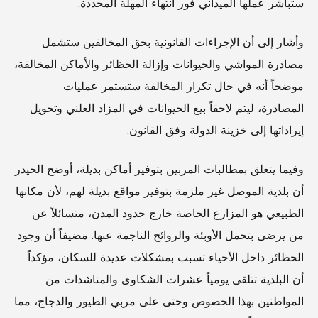
ستباشر عملها الميداني فور انتهاء المهلة المحددة.
وأشار إلى أن الإجراءات القانونية بحق المخالفين ستشمل
مصادرة المواشي والحيوانات وإزالة الحظائر والأماكن المخالفة،
موضحاً أنه في حال تكرار المخالفة ستستمر عمليات
المصادرة، ليتم لاحقاً بيع الحيوانات في المزاد العلني وتحويل
إيراداتها إلى خزينة الدولة وفق القانون.
وفيما يتعلق بمطالبات المربين بتوفير أماكن بديلة، أوضح الحيدر
أن بلدية الموصل غير ملزمة بتوفير مواقع بديلة لهم، لأن مكانها
الطبيعي هو المزارع الخاصة خارج حدود المدن، متسائلاً عن
من يرضى بتحمل الأوبئة والروائح الناجمة عنها. مضيفاً أن وجود
الحظائر داخل الأحياء تسبب بمشكلات عديدة للسكان، مؤكداً
أن البلدية تتلقى يومياً عشرات الشكاوى والمناشدات من
المواطنين بهذا الخصوص وحتى على مربي الطيور والدجاج، مما