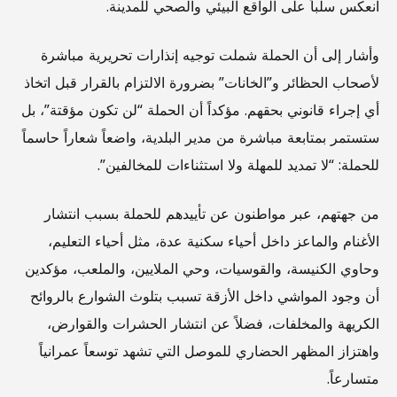
انعكس سلباً على الواقع البيئي والصحي للمدينة.
وأشار إلى أن الحملة شملت توجيه إنذارات تحريرية مباشرة
لأصحاب الحظائر و”الخانات” بضرورة الالتزام بالقرار قبل اتخاذ
أي إجراء قانوني بحقهم. مؤكداً أن الحملة “لن تكون مؤقتة”، بل
ستستمر بمتابعة مباشرة من مدير البلدية، واضعاً شعاراً حاسماً
للحملة: “لا تمديد للمهلة ولا استثناءات للمخالفين”.
من جهتهم، عبر مواطنون عن تأييدهم للحملة بسبب انتشار
الأغنام والماعز داخل أحياء سكنية عدة، مثل أحياء التعليم،
وحاوي الكنيسة، والقوسيات، وحي الملايين، والملعب، مؤكدين
أن وجود المواشي داخل الأزقة تسبب بتلوث الشوارع بالروائح
الكريهة والمخلفات، فضلاً عن انتشار الحشرات والقوارض،
واهتزاز المظهر الحضاري للموصل التي تشهد توسعاً عمرانياً
متسارعاً.