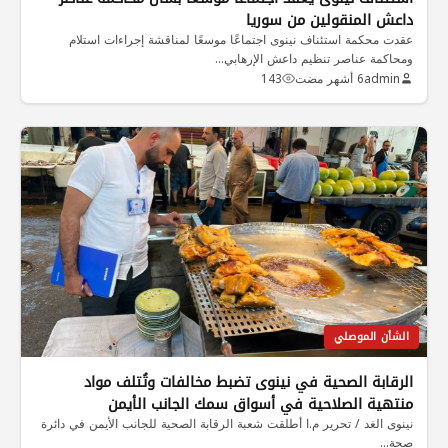
داعش المنقولين من سوريا
عقدت محكمة استئناف نينوى اجتماعًا موسعًا لمناقشة إجراءات استلام
ومحاكمة عناصر تنظيم داعش الإرهابي…
admin
6 أشهر مضت
143
الشأن الموصلي
الرقابة الصحية في نينوى تضبط مخالفات وتُتلف مواد
منتهية الصلاحية في أسواق سمك الجانب الأيمن
نينوى الغد / تحرير م.ا أطلقت شعبة الرقابة الصحية للجانب الأيمن في دائرة
صحة…