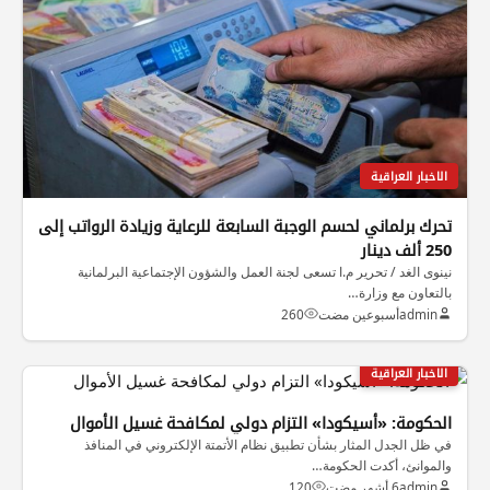
الاخبار العراقية
تحرك برلماني لحسم الوجبة السابعة للرعاية وزيادة الرواتب إلى
250 ألف دينار
نينوى الغد / تحرير م.ا تسعى لجنة العمل والشؤون الإجتماعية البرلمانية
بالتعاون مع وزارة…
admin
أسبوعين مضت
260
الاخبار العراقية
الحكومة: «أسيكودا» التزام دولي لمكافحة غسيل الأموال
في ظل الجدل المثار بشأن تطبيق نظام الأتمتة الإلكتروني في المنافذ
والموانئ، أكدت الحكومة…
admin
6 أشهر مضت
120