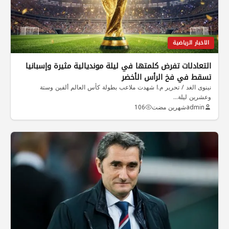
الاخبار الرياضية
التعادلات تفرض كلمتها في ليلة مونديالية مثيرة وإسبانيا
تسقط في فخ الرأس الأخضر
نينوى الغد / تحرير م.ا شهدت ملاعب بطولة كأس العالم ألفين وستة
وعشرين ليلة…
admin
شهرين مضت
106