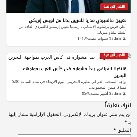
الاخبار الرياضية
تعيين فالفيردي مدربا للفريق بدلا من لويس إنريكي
أعلن فريق برشلونة الإسباني ، رسميا تعيين إرنستو فالفيردي القادم من
أتلتيك بيلباو مدربا…
admin
9 سنوات مضت
141
الاخبار الرياضية
مُنتخبنا العراقي يبدأ مشواره في كأس العرب بمواجهة
البحرين
يواجه المنتخب العراقي نظيره البحريني اليوم الأربعاء في تمام الساعة 5:30
مساءً، ضمن المجموعة…
admin
8 أشهر مضت
85
اترك تعليقاً
لن يتم نشر عنوان بريدك الإلكتروني.
الحقول الإلزامية مشار إليها
بـ
*
التعليق
*