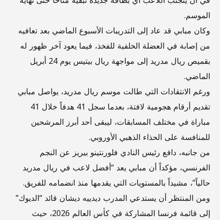
في أن يتجنب اللاعب أي بطاقة جديدة تبقيه متاحاً حتى نهاية
الموسم.
وكان مبابي قد عاد إلى التدريبات الأسبوع الماضي بعد تعافيه
من إصابة في العضلة الخلفية للفخذ، فيما يعود آخر ظهور له
بقميص ريال مدريد إلى مواجهة ريال بيتيس يوم 24 أبريل
الماضي.
ورغم الانتقادات التي طالت موسم ريال مدريد، يواصل مبابي
تقديم أرقام هجومية لافتة، بعدما سجل 41 هدفاً خلال 41
مباراة في مختلف المسابقات، ليبقى أحد أبرز المرشحين
للمنافسة على الحذاء الذهبي الأوروبي.
من جانبه، دافع رئيس النادي فلورنتينو بيريز عن النجم
الفرنسي، مؤكداً أن مبابي يعد “أفضل لاعب في ريال مدريد
حالياً”، مشيداً بالمستويات التي يقدمها منذ انضمامه للفريق.
ومن المنتظر أن يستدعي المدرب ديدييه ديشان قائد “الديوك”
إلى قائمة فرنسا المشاركة في كأس العالم 2026، حيث