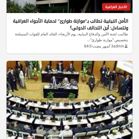
الاخبار العراقية
الأمن النيابية تطالب بـ”موازنة طوارئ” لحماية الأجواء العراقية
وتتساءل: أين التحالف الدولي؟
طالبت لجنة الأمن والدفاع النيابية، يوم الأربعاء، القائد العام للقوات المسلحة
بتخصيص “موازنة طوارئ”…
admin
3 أشهر مضت
84