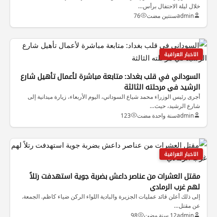
خلال ليلة الاحتفال برأس…
admin
سنتين مضت
76
الاخبار العراقية
السوداني في قلب بغداد: متابعة مباشرة لأعمال تأهيل شارع
الرشيد في مرحلته الثالثة
أجرى رئيس الوزراء محمد شياع السوداني، اليوم الأربعاء، زيارة ميدانية إلى
شارع الرشيد، حيث…
admin
سنة واحدة مضت
123
الاخبار العراقية
مقتل العشرات من عناصر داعش بضربة جوية استهدفت رتلاً
لهم غرب الرمادي
إلى ذلك أعلن قائد عمليات الجزيرة والبادية اللواء الركن ضياء كاظم. الجمعة.
عن مقتل…
admin
12 سنة مضت
98