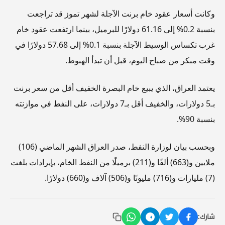
وكانت أسعار عقود خام برنت الآجلة لشهر تموز قد تراجعت
بنسبة 0.2% إلى 61.16 دولارًا للبرميل، بينما ارتفعت عقود خام
غرب تكساس الوسيط الآجلة بنسبة 0.1% إلى 57.68 دولارًا في
وقت مبكر من صباح اليوم، قبل أن تبدأ الهبوط.
يعتمد العراق، الذي يبيع خام البصرة الخفيف أقل من سعر برنت
بـ5 دولارات، والخفيف أقل بـ7 دولارات، على النفط في موازنته
بنسبة 90%.
وبحسب بيان لوزارة النفط، صدر العراق الشهر الماضي (106)
ملايين و(663) ألفًا و(211) برميلًا من النفط الخام، بإيرادات بلغت
(7) مليارات و(716) مليونًا و(506) آلاف و(660) دولارًا.
شارك: