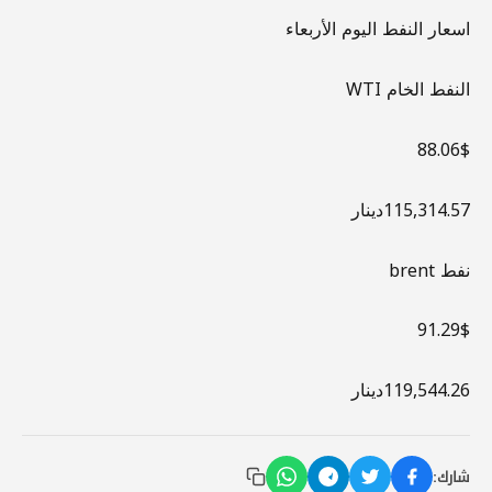
اسعار النفط اليوم الأربعاء
النفط الخام WTI
88.06$
115,314.57دينار
نفط brent
91.29$
119,544.26دينار
شارك: