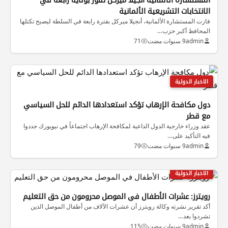
الانتخابات التشريعية الألمانية
فازت المستشارة الألمانية، أنجيلا ميركل بفترة رابعة في السلطة ليصبح تكتلها
المحافظ أكبر حزب…
admin
9 سنوات مضت
71
الاخبار الدولية
دول مكافحة الإرهاب تؤكد استعدادها الدائم للحل السياسي
مع قطر
عقد وزراء خارجية الدول الداعية لمكافحة الإرهاب اجتماعاً في نيويورك جددوا
فيه التأكيد على…
admin
9 سنوات مضت
79
الاخبار الدولية
رويترز: عشرات الأطفال في الموصل محرومون من حق التعليم
أكد تقرير نشرته وكالة رويترز أن عشرات الآلاف من أطفال الموصل الذين
تشردوا بعد…
admin
9 سنوات مضت
115