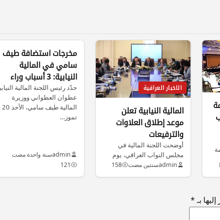
مخرجات استضافة طيف
سامي في المالية
النيابية: 3 أسباب وراء
تأخر جداول موازنة 2025
حدّد رئيس اللجنة المالية النيابي
الاخبار العراقية
عطوان العطواني ووزيرة
مة
المالية طيف سامي، الأحد 20
المالية النيابية تعلن
ب
تموز…
موعد إطلاق العلاوات
والترفيعات
أوضحت اللجنة المالية في
مة
مجلس النواب العراقي، يوم
admin
سنة واحدة مضت
،
الجمعة، أنها بانتظار إرسال
admin
سنتين مضت
158
121
الحكومة العراقية…
ليها بـ
*