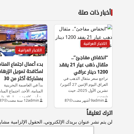
أخبار ذات صلة
الاخبار العراقية
الاخبار العراقية
“انخفاض مفاجئ”..
بدء أعمال اجتماع المنا
مثقال ذهب عيار 21 يفقد
لمكافحة تمويل الإرها
1200 دينار عراقي
بمشاركة أكثر من 30
تراجع سعر مثقال الذهب في
العراق اليوم الإثنين 27 أكتوبر/
دولة
بدأ في العاصمة البحرينية
تشرين الأول 2025، حيث
المنامة، الأحد، اجتماع المنا
شهدت…
بشأن مكافحة تمويل الإرهاب
admin
9 أشهر مضت
87
admin
12 سنة مضت
87
بمشاركة أكثر…
اترك تعليقاً
لن يتم نشر عنوان بريدك الإلكتروني.
الحقول الإلزامية مشار إ