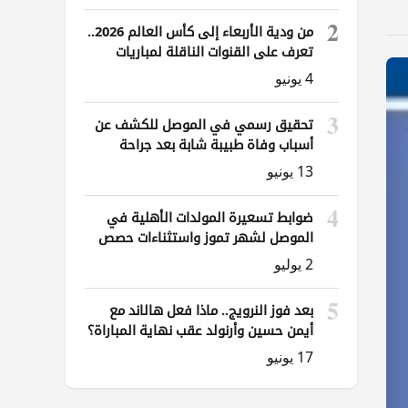
2
من ودية الأربعاء إلى كأس العالم 2026..
تعرف على القنوات الناقلة لمباريات
العراق
4 يونيو
3
تحقيق رسمي في الموصل للكشف عن
أسباب وفاة طبيبة شابة بعد جراحة
ناظورية
13 يونيو
4
ضوابط تسعيرة المولدات الأهلية في
الموصل لشهر تموز واستثناءات حصص
الوقود
2 يوليو
5
بعد فوز النرويج.. ماذا فعل هالاند مع
أيمن حسين وأرنولد عقب نهاية المباراة؟
17 يونيو