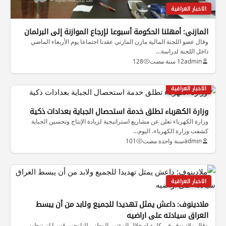
الاخبار العراقية
المازني: أمهلنا الحكومة أسبوعا لإرجاع الموازنة إلى البرلمان
وقال عضو اللجنة المالية مازن المازني عقدنا اجتماعا يوم الأربعاء الماضي
داخل اللجنة لدراسة…
admin
12 سنة مضت
128
الاخبار العراقية
وزارة الكهرباء تطلق خدمة استحصال الجباية بعدادات ذكية
وزارة الكهرباء تعلن عن مشاريع استراتيجية لزيادة الإنتاج وتحسين الجباية
كشفت وزارة الكهرباء، اليوم…
admin
سنة واحدة مضت
101
الاخبار العراقية
ملادينوف: داعش يمثل تهديدا للجميع ولابد من أن يبسط
العراق سيادته على اراضيه
وقال ملادينوف في كلمة له خلال المؤتمر الوطني للنازحين قسرا إن تنظيم